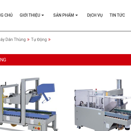
NG CHỦ
GIỚI THIỆU
SẢN PHẨM
DỊCH VỤ
TIN TỨC
áy Dán Thùng
Tự Động
ỘNG