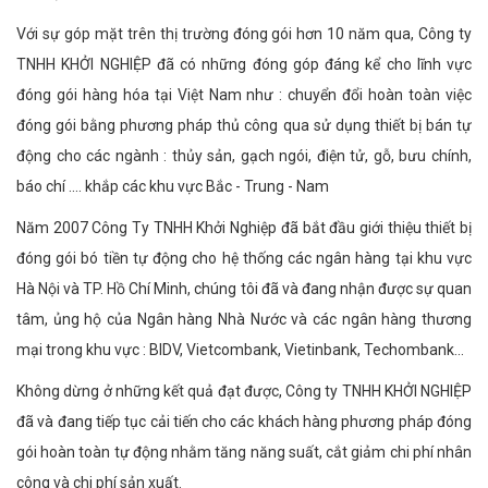
Với sự góp mặt trên thị trường đóng gói hơn 10 năm qua, Công ty
TNHH KHỞI NGHIỆP đã có những đóng góp đáng kể cho lĩnh vực
đóng gói hàng hóa tại Việt Nam như : chuyển đổi hoàn toàn việc
đóng gói bằng phương pháp thủ công qua sử dụng thiết bị bán tự
động cho các ngành : thủy sản, gạch ngói, điện tử, gỗ, bưu chính,
báo chí .... khắp các khu vực Bắc - Trung - Nam
Năm 2007 Công Ty TNHH Khởi Nghiệp đã bắt đầu giới thiệu thiết bị
đóng gói bó tiền tự động cho hệ thống các ngân hàng tại khu vực
Hà Nội và TP. Hồ Chí Minh, chúng tôi đã và đang nhận được sự quan
tâm, ủng hộ của Ngân hàng Nhà Nước và các ngân hàng thương
mại trong khu vực : BIDV, Vietcombank, Vietinbank, Techombank...
Không dừng ở những kết quả đạt được, Công ty TNHH KHỞI NGHIỆP
đã và đang tiếp tục cải tiến cho các khách hàng phương pháp đóng
gói hoàn toàn tự động nhằm tăng năng suất, cắt giảm chi phí nhân
công và chi phí sản xuất.