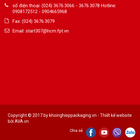
số điện thoại: (024) 3676.3066 - 3676.3078 Hotline:
0908172512 - 0904665968
Fax: (024) 3676.3079
Email:
start307@hcm.fpt.vn
Copyright © 2017 by khoinghieppackaging.vn - Thiết kế website
bởi
AVA.vn
Chia sẻ