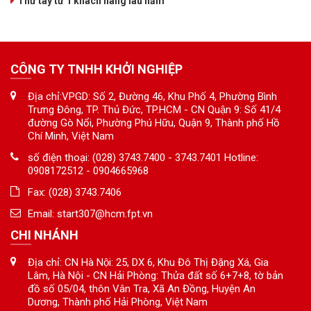
Thư tay từ 1 khách hàng lâu năm
CÔNG TY TNHH KHỞI NGHIỆP
Địa chỉ:VPGD: Số 2, Đường 46, Khu Phố 4, Phường Bình
Trưng Đông, TP. Thủ Đức, TP.HCM - CN Quận 9: Số 41/4
đường Gò Nổi, Phường Phú Hữu, Quận 9, Thành phố Hồ
Chí Minh, Việt Nam
số điện thoại: (028) 3743.7400 - 3743.7401 Hotline:
0908172512 - 0904665968
Fax: (028) 3743.7406
Email:
start307@hcm.fpt.vn
CHI NHÁNH
Địa chỉ: CN Hà Nội: 25, DX 6, Khu Đô Thị Đặng Xá, Gia
Lâm, Hà Nội - CN Hải Phòng: Thửa đất số 6+7+8, tờ bản
đồ số 05/04, thôn Vân Tra, Xã An Đồng, Huyện An
Dương, Thành phố Hải Phòng, Việt Nam